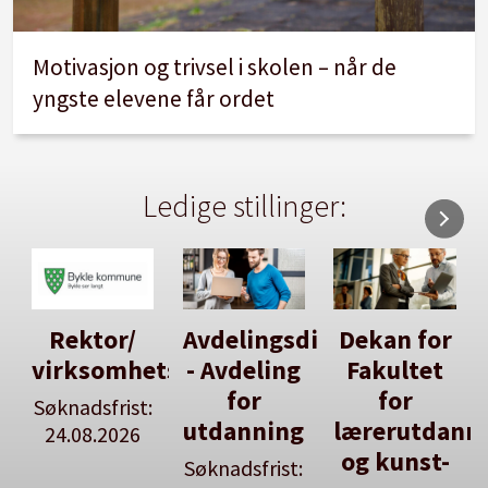
Motivasjon og trivsel i skolen – når de
yngste elevene får ordet
Ledige stillinger:
Avdelingsdirektør
Dekan for
Her kan
tsleiar
- Avdeling
Fakultet
du utlyse
for
for
en ledig
:
utdanning
lærerutdanning
stilling
og kunst-
Søknadsfrist:
Se våre