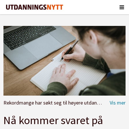
Rekordmange har søkt seg til høyere utdanning i år, men ikke alle er så heldige at de kommer inn.
Nå kommer svaret på