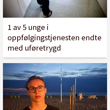
1 av 5 unge i
oppfølgingstjenesten endte
med uføretrygd