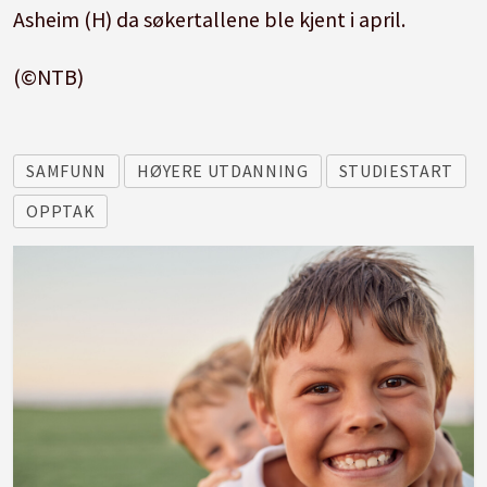
Asheim (H) da søkertallene ble kjent i april.
(©NTB)
SAMFUNN
HØYERE UTDANNING
STUDIESTART
OPPTAK