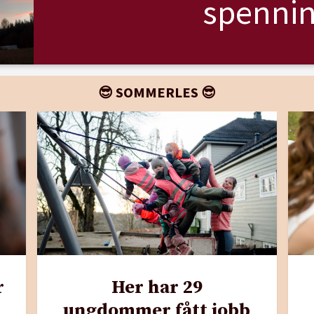
spennin
😎 SOMMERLES 😎
r
Her har 29
ungdommer fått jobb