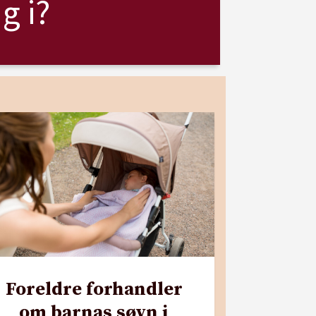
g i?
Foreldre forhandler
om barnas søvn i