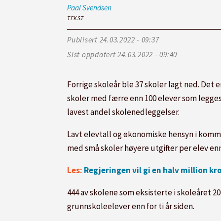
Paal
Svendsen
TEKST
Publisert
24.03.2022 - 09:37
Sist oppdatert
24.03.2022 - 09:40
Forrige skoleår ble 37 skoler lagt ned. Det e
skoler med færre enn 100 elever som legges
lavest andel skolenedleggelser.
Lavt elevtall og økonomiske hensyn i kommun
med små skoler høyere utgifter per elev e
Les:
Regjeringen vil gi en halv million kr
444 av skolene som eksisterte i skoleåret 201
grunnskoleelever enn for ti år siden.