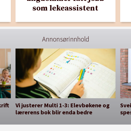
som lekeassistent
Annonsørinnhold
rift
Vi justerer Multi 1-3: Elevbøkene og
Svei
lærerens bok blir enda bedre
spe