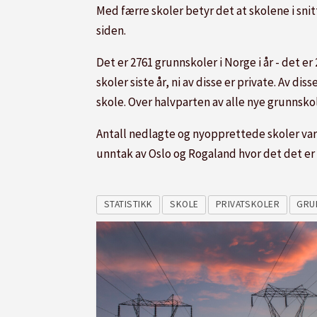
Med færre skoler betyr det at skolene i snitt
siden.
Det er 2761 grunnskoler i Norge i år - det er
skoler siste år, ni av disse er private. Av di
skole. Over halvparten av alle nye grunnskole
Antall nedlagte og nyopprettede skoler vari
unntak av Oslo og Rogaland hvor det det er fl
STATISTIKK
SKOLE
PRIVATSKOLER
GRU