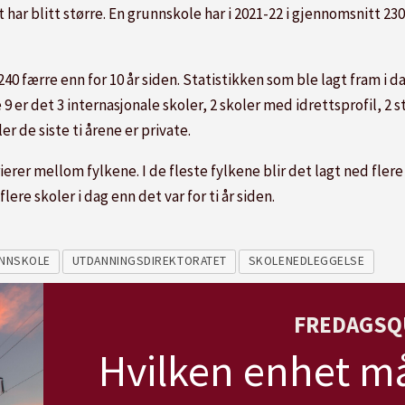
 har blitt større. En grunnskole har i 2021-22 i gjennomsnitt 230 
 240 færre enn for 10 år siden. Statistikken som ble lagt fram i 
sse 9 er det 3 internasjonale skoler, 2 skoler med idrettsprofil, 2
r de siste ti årene er private.
erer mellom fylkene. I de fleste fylkene blir det lagt ned fler
ere skoler i dag enn det var for ti år siden.
NNSKOLE
UTDANNINGSDIREKTORATET
SKOLENEDLEGGELSE
FREDAGSQ
Hvilken enhet må