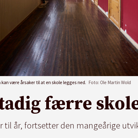
an være årsaker til at en skole legges ned.
Foto: Ole Martin Wold
stadig færre skole
år til år, fortsetter den mangeårige utv