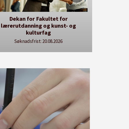
kan for Fakultet for
Her kan du utlyse 
rutdanning og kunst- og
Se våre stil
kulturfag
Søknadsfrist: 20.08.2026