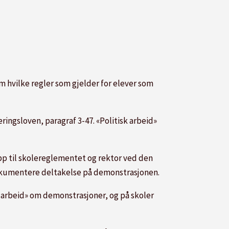
om hvilke regler som gjelder for elever som
æringsloven, paragraf 3-47. «Politisk arbeid»
 opp til skolereglementet og rektor ved den
n dokumentere deltakelse på demonstrasjonen.
k arbeid» om demonstrasjoner, og på skoler