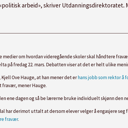
i «politisk arbeid», skriver Utdanningsdirektoratet.
siale medier om hvordan videregående skoler skal håndtere fr
ta på fredag 22. mars. Debatten viser at det er helt ulike meni
, Kjell Ove Hauge, at han mener det er
hans jobb som rektor å f
rt fravær, mener Hauge.
 den ene dagen og så be lærerne bruke individuelt skjønn den ne
al har derimot uttalt at dersom
elever velger å engasjere seg f
re fravær
.