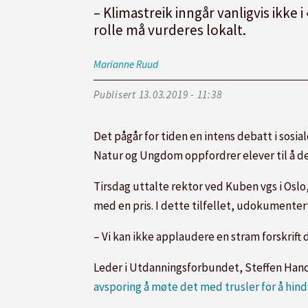
– Klimastreik inngår vanligvis ikke 
rolle må vurderes lokalt.
Marianne
Ruud
Publisert
13.03.2019 - 11:38
Det pågår for tiden en intens debatt i so
Natur og Ungdom oppfordrer elever til å del
Tirsdag uttalte rektor ved Kuben vgs i Oslo
med en pris. I dette tilfellet, udokumente
– Vi kan ikke applaudere en stram forskrift
Leder i Utdanningsforbundet, Steffen Hand
avsporing å møte det med trusler for å hind