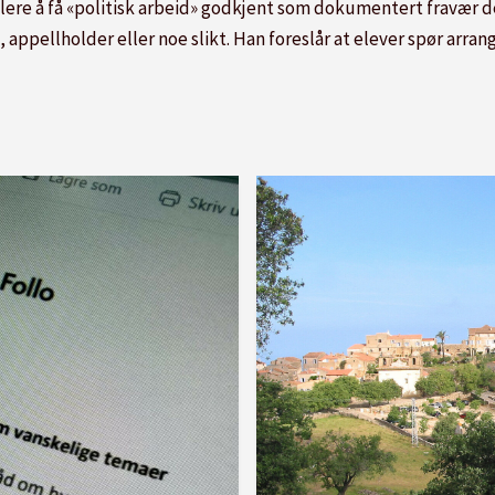
klere å få «politisk arbeid» godkjent som dokumentert fravær
 appellholder eller noe slikt. Han foreslår at elever spør arr