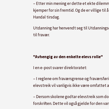
– Etter min mening er dette et ekte dilemma
kjemper for sin fremtid. Og de er villige til
Handal tirsdag.
Utdanning har henvendt seg til Utdanningsd
til fravær.
"Avhengig av den enkelte elevs rolle"
I en e-post svarer direktoratet:
– I reglene om fraværsgrense og fraværsførin
elevstreik vil vanligvis ikke være omfattet
– Dersom skolene godtar elevstreik som doku
forskriften. Dette vil også gjelde for den v