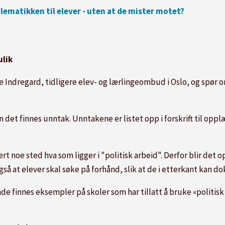
ematikken til elever - uten at de mister motet?
ulik
ve Indregard, tidligere elev- og lærlingeombud i Oslo, og spør 
n det finnes unntak. Unntakene er listet opp i forskrift til oppl
sert noe sted hva som ligger i "politisk arbeid". Derfor blir det
også at elever skal søke på forhånd, slik at de i etterkant ka
åde finnes eksempler på skoler som har tillatt å bruke «politis