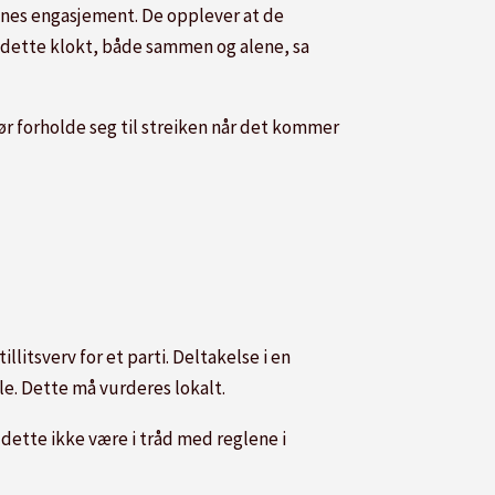
venes engasjement. De opplever at de
ere dette klokt, både sammen og alene, sa
ør forholde seg til streiken når det kommer
litsverv for et parti. Deltakelse i en
le. Dette må vurderes lokalt.
 dette ikke være i tråd med reglene i