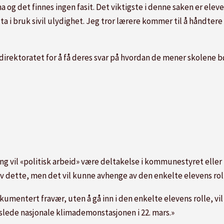
 og det finnes ingen fasit. Det viktigste i denne saken er ele
 å ta i bruk sivil ulydighet. Jeg tror lærere kommer til å håndt
irektoratet for å få deres svar på hvordan de mener skolene b
g vil «politisk arbeid» være deltakelse i kommunestyret eller til
 av dette, men det vil kunne avhenge av den enkelte elevens rol
mentert fravær, uten å gå inn i den enkelte elevens rolle, vil
arslede nasjonale klimademonstasjonen i 22. mars.»