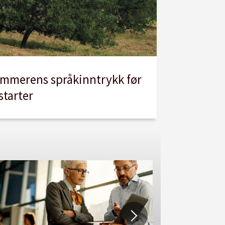
ommerens språkinntrykk før
starter