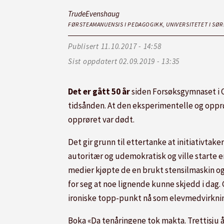
Trude
Evenshaug
FØRSTEAMANUENSIS I PEDAGOGIKK, UNIVERSITETET I SØ
Publisert
11.10.2017 - 14:58
Sist oppdatert
02.09.2019 - 13:35
Det er gått 50 år
siden Forsøksgymnaset i O
tidsånden. At den eksperimentelle og opprørsk
opprøret var dødt.
Det gir grunn til ettertanke at initiativta
autoritær og udemokratisk og ville starte e
medier kjøpte de en brukt stensilmaskin og d
for seg at noe lignende kunne skjedd i dag
ironiske topp-punkt nå som elevmedvirkning 
Boka «Da tenåringene tok makta. Trettisju å