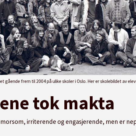
4 på ulike skoler i Oslo. Her er skolebildet av elevene i 1971/1972, da FGO holdt til på Hammersbor
gene tok makta
 morsom, irriterende og engasjerende, men er n