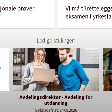
Vi må tilrettelegg
sjonale prøver
eksamen i yrkesf
Ledige stillinger:
Avdelingsdirektør - Avdeling for
De
utdanning
lære
Søknadsfrist: 24.08.2026