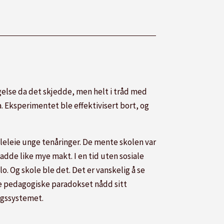
agelse da det skjedde, men helt i tråd med
da. Eksperimentet ble effektivisert bort, og
oleleie unge tenåringer. De mente skolen var
adde like mye makt. I en tid uten sosiale
o. Og skole ble det. Det er vanskelig å se
ke pedagogiske paradokset nådd sitt
ingssystemet.