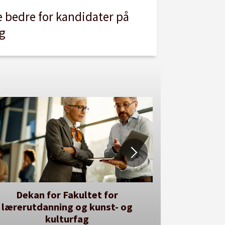
e bedre for kandidater på
ag
kan for Fakultet for
Her kan du utlyse 
rutdanning og kunst- og
Se våre stil
kulturfag