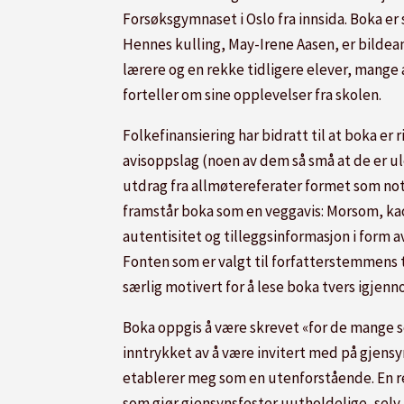
Forsøksgymnaset i Oslo fra innsida. Boka er 
Hennes kulling, May-Irene Aasen, er bildea
lærere og en rekke tidligere elever, mange a
forteller om sine opplevelser fra skolen.
Folkefinansiering har bidratt til at boka er r
avisoppslag (noen av dem så små at de er u
utdrag fra allmøtereferater formet som notat
framstår boka som en veggavis: Morsom, kao
autentisitet og tilleggsinformasjon i form 
Fonten som er valgt til forfatterstemmens te
særlig motivert for å lese boka tvers igjenn
Boka oppgis å være skrevet «for de mange s
inntrykket av å være invitert med på gjensyn
etablerer meg som en utenforstående. En re
som gjør gjensynsfester uutholdelige, selv f