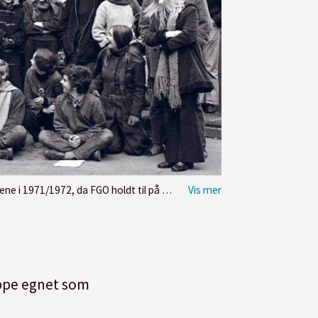
g skole. Foto: Lasse Kwetzinsky og Tom Arne Hansen.
eppe egnet som