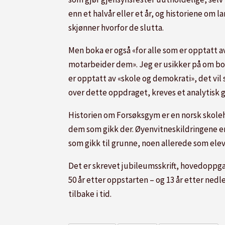
enn et halvår eller et år, og historiene om
skjønner hvorfor de slutta.
Men boka er også «for alle som er opptatt 
motarbeider dem». Jeg er usikker på om bok
er opptatt av «skole og demokrati», det vil
over dette oppdraget, kreves et analytisk
Historien om Forsøksgym er en norsk skolehi
dem som gikk der. Øyenvitneskildringene er
som gikk til grunne, noen allerede som eleve
Det er skrevet jubileumsskrift, hovedoppgav
50 år etter oppstarten – og 13 år etter nedl
tilbake i tid.