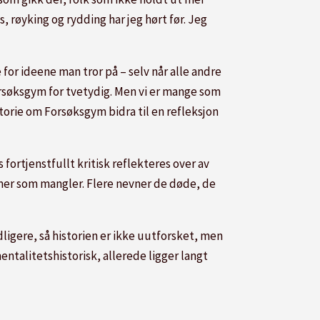
 røyking og rydding har jeg hørt før. Jeg
or ideene man tror på – selv når alle andre
rsøksgym for tvetydig. Men vi er mange som
torie om Forsøksgym bidra til en refleksjon
ortjenstfullt kritisk reflekteres over av
mer som mangler. Flere nevner de døde, de
ligere, så historien er ikke uutforsket, men
entalitetshistorisk, allerede ligger langt