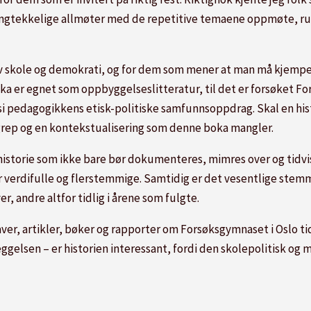
 langtekkelige allmøter med de repetitive temaene oppmøte, rus,
av skole og demokrati, og for dem som mener at man må kjempe f
a er egnet som oppbyggelseslitteratur, til det er forsøket Fo
 si pedagogikkens etisk-politiske samfunnsoppdrag. Skal en his
 grep og en kontekstualisering som denne boka mangler.
storie som ikke bare bør dokumenteres, mimres over og tidvis f
 verdifulle og flerstemmige. Samtidig er det vesentlige stem
r, andre altfor tidlig i årene som fulgte.
er, artikler, bøker og rapporter om Forsøksgymnaset i Oslo tid
eggelsen – er historien interessant, fordi den skolepolitisk og m