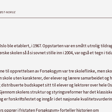
RØST-NORGE
slo ble etablert, i 1967. Oppstarten var en smått utrolig tildr
e skolen så å si sovnet stille inn i 2004, var også et tegn i ti
kerne til opprettelsen av Forsøksgym var tre skoleflinke, men sk
n skole uten karakterer, der elever og lærere samarbeidet og h
istribuerte budskapet sitt til elever og lektorer over hele Osl
. Gjennom skolens struktur og styringsreformer har det klassis
er forskriftsfestet og inngår i det nasjonale kvalitetsvurder
rs opprør i fristaten Forsøksgym» forteller historien om