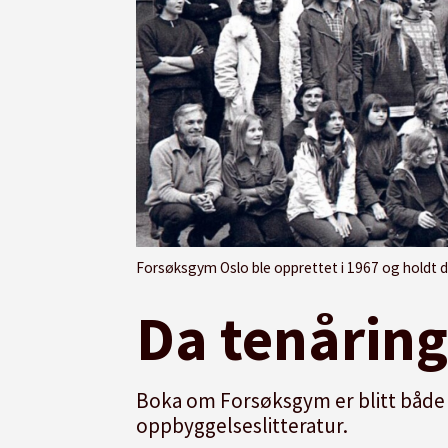
Forsøksgym Oslo ble opprettet i 1967 og holdt det gående frem til 200
Da tenårin
Boka om Forsøksgym er blitt både
oppbyggelseslitteratur.