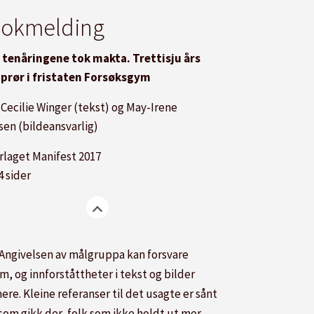
okmelding
 tenåringene tok makta. Trettisju års
prør i fristaten Forsøksgym
 Cecilie Winger (tekst) og May-Irene
sen (bildeansvarlig)
rlaget Manifest 2017
4 sider
 Angivelsen av målgruppa kan forsvare
m, og innforståttheter i tekst og bilder
e. Kleine referanser til det usagte er sånt
 som gikk der, folk som ikke holdt ut mer