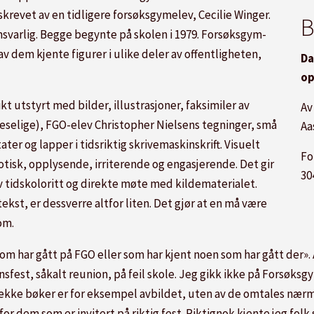
skrevet av en tidligere forsøksgymelev, Cecilie Winger.
B
nsvarlig. Begge begynte på skolen i 1979. Forsøksgym-
v dem kjente figurer i ulike deler av offentligheten,
Da
op
ikt utstyrt med bilder, illustrasjoner, faksimiler av
Av
leselige), FGO-elev Christopher Nielsens tegninger, små
Aa
er og lapper i tidsriktig skrivemaskinskrift. Visuelt
Fo
tisk, opplysende, irriterende og engasjerende. Det gir
30
av tidskoloritt og direkte møte med kildematerialet.
kst, er dessverre altfor liten. Det gjør at en må være
om.
om har gått på FGO eller som har kjent noen som har gått der».
sfest, såkalt reunion, på feil skole. Jeg gikk ikke på Forsøksgy
kke bøker er for eksempel avbildet, uten av de omtales nærmer
or dem som er invitert på riktig fest. Riktignok kjente jeg folk