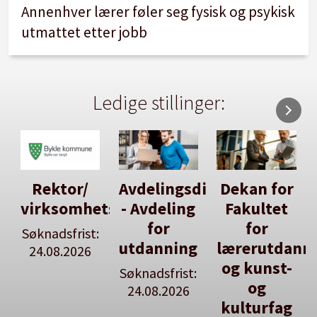
Annenhver lærer føler seg fysisk og psykisk
utmattet etter jobb
Ledige stillinger:
Avdelingsdirektør
Dekan for
Her kan
tsleiar
- Avdeling
Fakultet
du utlyse
for
for
en ledig
:
utdanning
lærerutdanning
stilling
og kunst-
Søknadsfrist:
Se våre
og
24.08.2026
stillingspakker
kulturfag