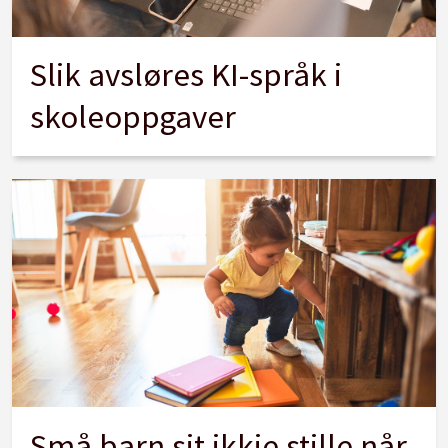
Slik avsløres KI-språk i
skoleoppgaver
Små barn sit ikkje stille når