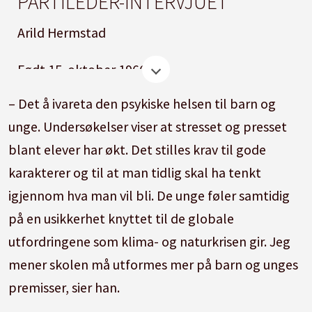
PARTILEDER-INTERVJUET
Arild Hermstad
Født 15. oktober 1966.
– Det å ivareta den psykiske helsen til barn og
Ble valgt nestleder for Miljøpartiet De Grønne
unge. Undersøkelser viser at stresset og presset
på landsmøtet i 2020. Var i perioden 2018-2020
blant elever har økt. Det stilles krav til gode
partiets nasjonale talsperson sammen med
karakterer og til at man tidlig skal ha tenkt
dagens leder Une Bastholm. Fra 2. januar 2020
igjennom hva man vil bli. De unge føler samtidig
til 9. mars 2021 var han vikariende byråd i Oslo,
på en usikkerhet knyttet til de globale
dels for miljø og samferdsel, dels for
utfordringene som klima- og naturkrisen gir. Jeg
byutvikling.
mener skolen må utformes mer på barn og unges
premisser, sier han.
Var også MDGs førstekandidat i Hordaland i
2017. Hermstad har arbeidet i bank, som