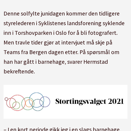
Denne solfylte junidagen kommer den tidligere
styrelederen i Syklistenes landsforening syklende
inn i Torshovparken i Oslo for å bli fotografert.
Men travle tider gjør at intervjuet må skje på
Teams fra Bergen dagen etter. På spørsmål om
han har gått i barnehage, svarer Hermstad
bekreftende.
– I en kort periode gikk jeg i en slags barnehage,