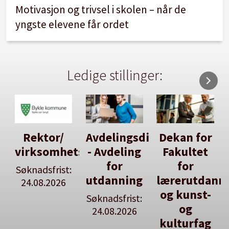
Motivasjon og trivsel i skolen – når de
yngste elevene får ordet
Ledige stillinger:
Rektor/
Avdelingsdirektør
Dekan for
virksomhetsleiar
- Avdeling
Fakultet
for
for
Søknadsfrist:
utdanning
lærerutdann
24.08.2026
og kunst-
Søknadsfrist:
og
24.08.2026
kulturfag