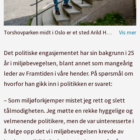
Torshovparken midt i Oslo er et sted Arild Hermstad liker seg. Gode utearealer for barn er en av sakene han vil kjempe for. Foto: Joakim S. Enger
Det politiske engasjementet har sin bakgrunn i 25
år i miljøbevegelsen, blant annet som mangeårig
leder av Framtiden i våre hender. På spørsmål om
hvorfor han gikk inn i politikken er svaret:
– Som miljøforkjemper mistet jeg rett og slett
tålmodigheten. Jeg møtte en rekke hyggelige og
velmenende politikere, men de var uinteresserte i
å følge opp det vi i miljøbevegelsen krevde av