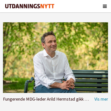
Fungerende MDG-leder Arild Hermstad gikk inn i politikken fordi han er utålmodig.