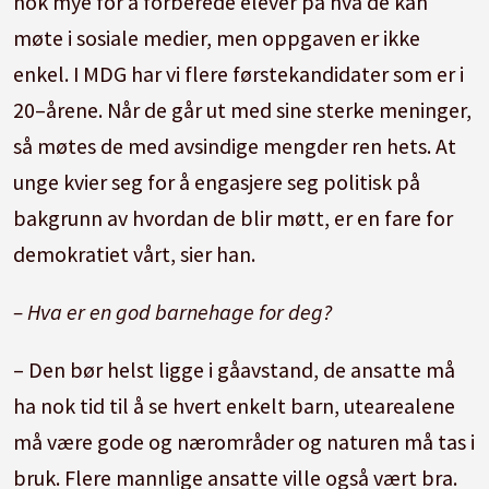
nok mye for å forberede elever på hva de kan
møte i sosiale medier, men oppgaven er ikke
enkel. I MDG har vi flere førstekandidater som er i
20–årene. Når de går ut med sine sterke meninger,
så møtes de med avsindige mengder ren hets. At
unge kvier seg for å engasjere seg politisk på
bakgrunn av hvordan de blir møtt, er en fare for
demokratiet vårt, sier han.
– Hva er en god barnehage for deg?
– Den bør helst ligge i gåavstand, de ansatte må
ha nok tid til å se hvert enkelt barn, utearealene
må være gode og nærområder og naturen må tas i
bruk. Flere mannlige ansatte ville også vært bra.