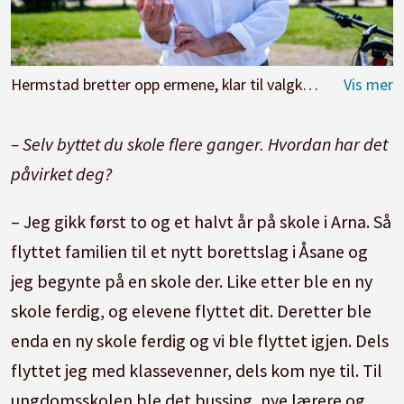
Hermstad bretter opp ermene, klar til valgkamp. Mer fri lek for de minste er en kampsak.
– Selv byttet du skole flere ganger. Hvordan har det
påvirket deg?
– Jeg gikk først to og et halvt år på skole i Arna. Så
flyttet familien til et nytt borettslag i Åsane og
jeg begynte på en skole der. Like etter ble en ny
skole ferdig, og elevene flyttet dit. Deretter ble
enda en ny skole ferdig og vi ble flyttet igjen. Dels
flyttet jeg med klassevenner, dels kom nye til. Til
ungdomsskolen ble det bussing, nye lærere og