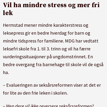
Vil ha mindre stress og mer fri
brigadekoordinator i Latin-Amerika, med
lek
lokalt miljøarbeid i Bergen og vært ansatt i
Raftostiftelsen. Han var leder for Framtiden i
Hermstad mener mindre karakterstress og
våre hender fra 2001 til 2017.
leksepress gir en bedre hverdag for barn og
mindre tidspress for familiene. MDG har vedtatt
leksefri skole fra 1. til 3. trinn og vil ha færre
vurderingssituasjoner på ungdomstrinnet. En
bedre overgang fra barnehage til skole vil de også
ha.
– Evalueringen av seksårsreformen viser at det er
for lite av den frie leken i skolen.
– Men dere vil ikke reversere seksårsreformen?