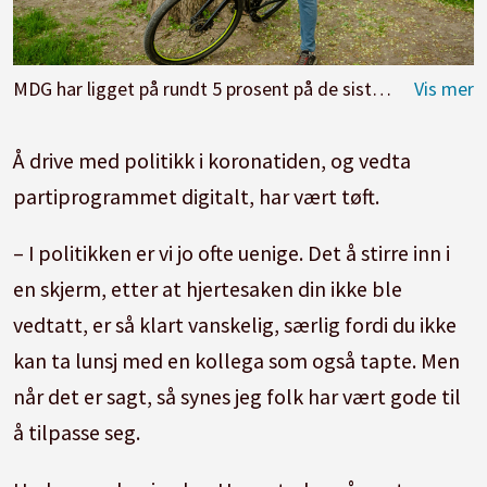
MDG har ligget på rundt 5 prosent på de siste målingene og Hermstad går for stortingsplass til høsten.
Å drive med politikk i koronatiden, og vedta
partiprogrammet digitalt, har vært tøft.
– I politikken er vi jo ofte uenige. Det å stirre inn i
en skjerm, etter at hjertesaken din ikke ble
vedtatt, er så klart vanskelig, særlig fordi du ikke
kan ta lunsj med en kollega som også tapte. Men
når det er sagt, så synes jeg folk har vært gode til
å tilpasse seg.