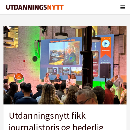
Tag:
utdanningsnytt
Utdanningsnytt fikk
journalistpris og hederlig