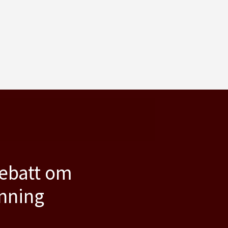
debatt om
anning