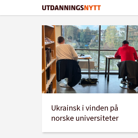
Tag:
universitetet
i
tromsø
Ukrainsk i vinden på
norske universiteter