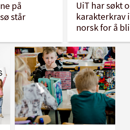
UiT har søkt o
ene på
karakterkrav 
sø står
norsk for å bl