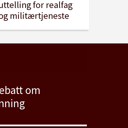
uttelling for realfag
og militærtjeneste
debatt om
anning