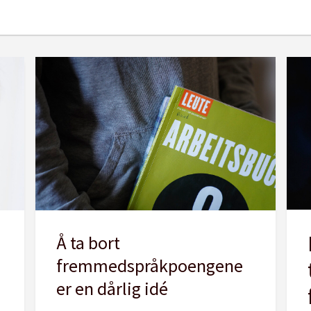
Å ta bort
fremmedspråkpoengene
er en dårlig idé