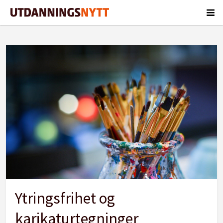
Tag:
magne
kippersund
Ytringsfrihet og
karikaturtegninger