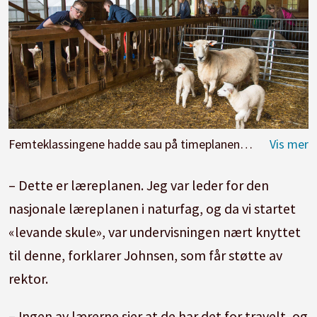
Femteklassingene hadde sau på timeplanen for to år siden, men de synes fortsatt det er hyggelig å besøke sauefjøset på Sogn Jord- og Hagebruksskule. Det er Henrik Hagan Loftesnes som står nærmest. Foto: Kari Kløvstad
– Dette er læreplanen. Jeg var leder for den
nasjonale læreplanen i naturfag, og da vi startet
«levande skule», var undervisningen nært knyttet
til denne, forklarer Johnsen, som får støtte av
rektor.
– Ingen av lærerne sier at de har det for travelt, og