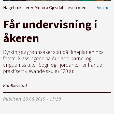
Hagebrukslærer Monica Gjesdal Larsen med elevene Noah Andreas Sleire, Henrik Hagan Loftesnes, Jøran Julusmoen Bakk, Maja Turlid, Fredrika Hindriks, Eirin Ryum Marsh, Celina Øyum, Emil Aas og Isak Tokvam og kontaktlærer Monica Hartveit. Foto: Kari Kløvstad
Får undervisning i
åkeren
Dyrking av grønnsaker står på timeplanen hos
femte- klassingene på Aurland barne- og
ungdomsskule i Sogn og Fjordane. Her har de
praktisert «levande skule» i 20 år.
Kari
Kløvstad
Publisert
28.08.2019 - 15:18