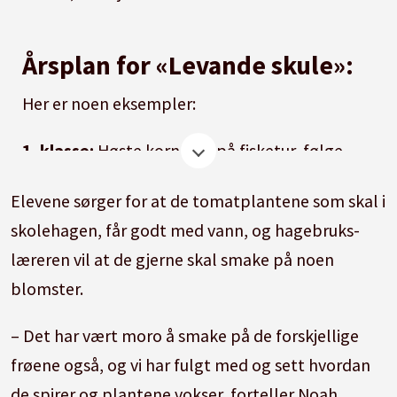
Årsplan for «Levande skule»:
Her er noen eksempler:
1. klasse:
Høste korn, dra på fisketur, følge
killingene, legge poteter til groing og sette
Elevene sørger for at de tomatplantene som skal i
dem.
skolehagen, får godt med vann, og hagebruks-
2. klasse:
Plukke poteter, lage potetstappe og
læreren vil at de gjerne skal smake på noen
potetkaker, følge et epletre gjennom året.
blomster.
3. klasse:
Følge sauen gjennom året, være med
– Det har vært moro å smake på de forskjellige
på lamming, bruke ull i formingsaktiviteter.
frøene også, og vi har fulgt med og sett hvordan
Plukke epler, presse saft og lage eplekake.
de spirer og plantene vokser, forteller Noah