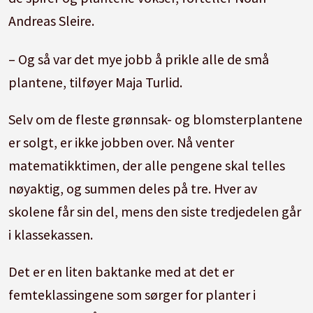
Oppgaver i skolehagen.
Andreas Sleire.
4. klasse:
Lage fårikål, lage fuglekasse, bli
– Og så var det mye jobb å prikle alle de små
kjent med arbeidshesten.
plantene, tilføyer Maja Turlid.
5. klasse:
Rydde i kulturlandskapet, se på
Selv om de fleste grønnsak- og blomsterplantene
geitas rolle der, avle opp planter, lage
er solgt, er ikke jobben over. Nå venter
kompost i hagen, gjøre oppgaver i skolehagen.
matematikktimen, der alle pengene skal telles
nøyaktig, og summen deles på tre. Hver av
6. klasse:
Melkedyr og melkeforedling, lage
skolene får sin del, mens den siste tredjedelen går
yoghurt og kinne smør, høste bær og frukt og
i klassekassen.
lage saft og syltetøy.
Det er en liten baktanke med at det er
7. klasse:
Fisketur, hogge ved, legge opp ny
femteklassingene som sørger for planter i
kompost.