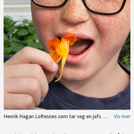
Henrik Hagan Loftesnes som tar seg en jafs med blomkarse. Foto: Kari Kløvstad