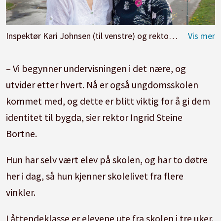
Inspektør Kari Johnsen (til venstre) og rektor Ingrid Steine Bortne ser bare fordeler ved å være en del av «levande skule». Foto: Kari Kløvstad
– Vi begynner undervisningen i det nære, og
utvider etter hvert. Nå er også ungdomsskolen
kommet med, og dette er blitt viktig for å gi dem
identitet til bygda, sier rektor Ingrid Steine
Bortne.
Hun har selv vært elev på skolen, og har to døtre
her i dag, så hun kjenner skolelivet fra flere
vinkler.
I åttendeklasse er elevene ute fra skolen i tre uker.