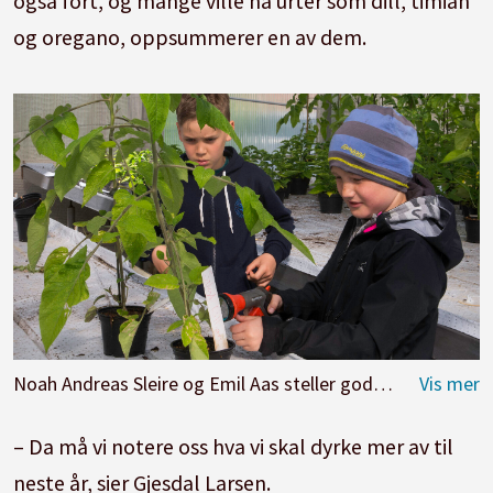
også fort, og mange ville ha urter som dill, timian
og oregano, oppsummerer en av dem.
Noah Andreas Sleire og Emil Aas steller godt med tomatene og sørger for at de får vann. Foto: Kari Kløvstad
– Da må vi notere oss hva vi skal dyrke mer av til
neste år, sier Gjesdal Larsen.