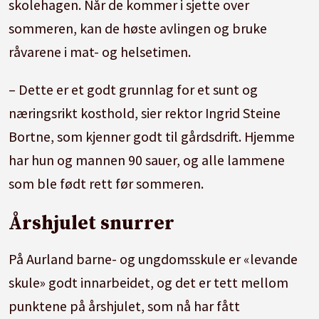
skolehagen. Når de kommer i sjette over
sommeren, kan de høste avlingen og bruke
8. klasse:
Sykkeltur fra Finse til Flåm, bli kjent
råvarene i mat- og helsetimen.
med næringslivet, undervisning om og fottur i
verdensarvområdet.
– Dette er et godt grunnlag for et sunt og
næringsrikt kosthold, sier rektor Ingrid Steine
9. klasse:
Fra jord til bord i mat og helse,
Bortne, som kjenner godt til gårdsdrift. Hjemme
fotturer, få praktisk kunnskap om hvordan en
har hun og mannen 90 sauer, og alle lammene
bedrift fungerer, lære om produksjon av
som ble født rett før sommeren.
elektrisk kraft.
Årshjulet snurrer
10. klasse:
Eget opplegg for at elevene skal bli
best mulig rustet til å ta sitt eget utdannings-
På Aurland barne- og ungdomsskule er «levande
valg. Hospitering i videregående skole og
skule» godt innarbeidet, og det er tett mellom
arbeidspraksis.
punktene på årshjulet, som nå har fått