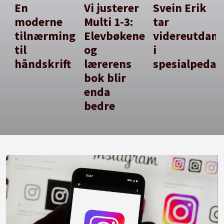
En
Vi justerer
Svein Erik
moderne
Multi 1-3:
tar
tilnærming
Elevbøkene
videreutdan
til
og
i
håndskrift
lærerens
spesialpedag
bok blir
enda
bedre