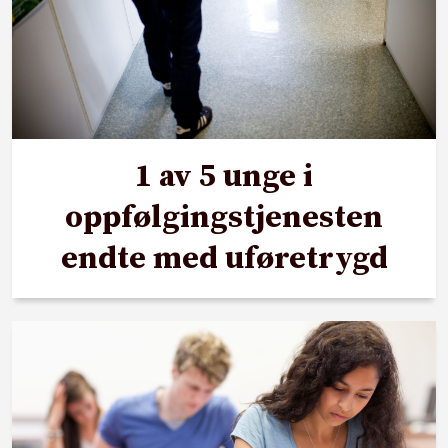
1 av 5 unge i
oppfølgingstjenesten
endte med uføretrygd