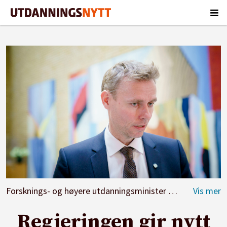
Forsknings- og høyere utdanningsminister Ola Borten Moe sier at det ville være trist hvis studenter fra de tre landene måtte avbryte studiene i Norge på grunn av krigen.
Regjeringen gir nytt