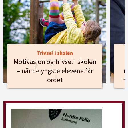
Trivsel i skolen
Motivasjon og trivsel i skolen
– når de yngste elevene får
n
ordet
m