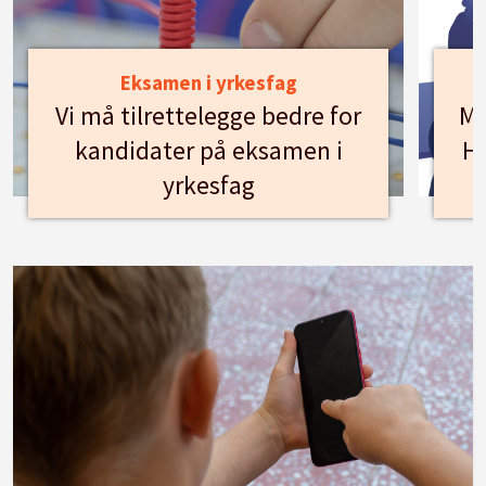
Eksamen i yrkesfag
Vi må tilrettelegge bedre for
Mø
kandidater på eksamen i
Hu
yrkesfag