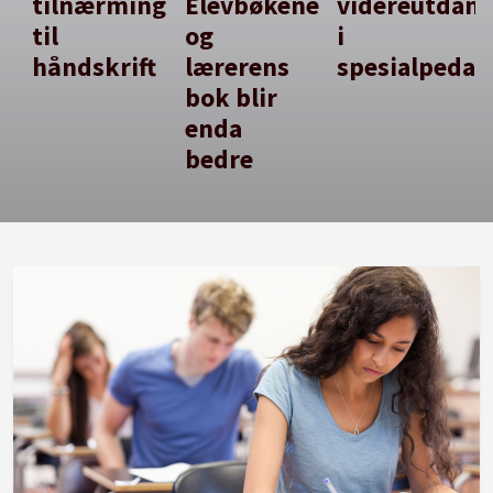
tilnærming
Elevbøkene
videreutdan
til
og
i
håndskrift
lærerens
spesialpedag
bok blir
enda
bedre