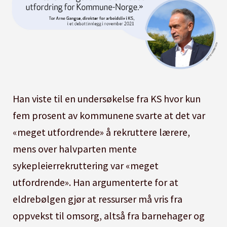
har hatt litt bedre lønnsvekst enn frontfaget.
KS peker på at lærerne uansett er blant de
Derfor mener de frontfagsmodellen fungerer
høyest lønnede i kommunesektoren. Når
som den skal, hvor det veksler fra år til år hvem
oppgjørene gis som prosenttillegg, vil det gi
som får mest av privat og offentlig sektor, men
størst lønnsøkning i kroner for de med høyest
hvor utviklingen over tid viser tilnærmet lik
lønn i utgangspunktet.
lønnsvekst.
Utdanningsforbundet mener dette er som det
Han viste til en undersøkelse fra KS hvor kun
skal være, siden lærere er en gruppe med lang
fem prosent av kommunene svarte at det var
utdanning, og at det derfor er irrelevant for å
«meget utfordrende» å rekruttere lærere,
forklare dårlig lønnsutvikling.
mens over halvparten mente
sykepleierrekruttering var «meget
utfordrende». Han argumenterte for at
eldrebølgen gjør at ressurser må vris fra
oppvekst til omsorg, altså fra barnehager og