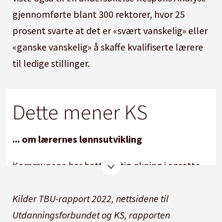
gjennomførte blant 300 rektorer, hvor 25
prosent svarte at det er «svært vanskelig» eller
«ganske vanskelig» å skaffe kvalifiserte lærere
til ledige stillinger.
Dette mener KS
... om lærernes lønnsutvikling
Kommunene har hatt kraftig økning i ansatte
med høyere utdanning. KS viser til at det
trekker opp lønnsveksten for de ansatte som
Kilder TBU-rapport 2022, nettsidene til
ikke er lærere, uten at det stammer fra
Utdanningsforbundet og KS, rapporten