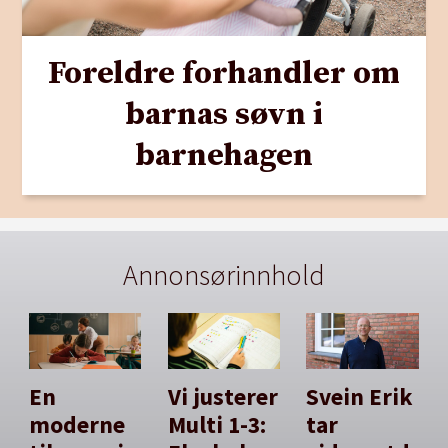
Foreldre forhandler om
barnas søvn i
barnehagen
Annonsørinnhold
En
Vi justerer
Svein Erik
moderne
Multi 1-3:
tar