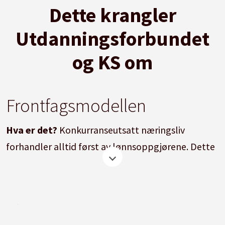
Dette krangler
Utdanningsforbundet
og KS om
Frontfagsmodellen
Hva er det?
Konkurranseutsatt næringsliv
forhandler alltid først av lønnsoppgjørene. Dette
kalles frontfaget, og i praksis er det ansatte i
industrien. Resultatet herfra skal være en norm
for lønnsveksten i alle de andre
.
forhandlingsområdene. Hvis denne