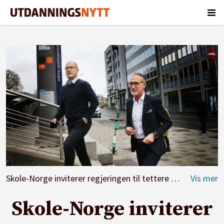
Skole-Norge inviterer regjeringen til tettere samarbeid. Her ved Steffen Handal, leder i Utdanningsforbundet og Tor Arne Gangsø, direktør i KS.
Skole-Norge inviterer