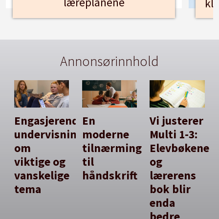
læreplanene
kl
Annonsørinnhold
Engasjerende
En
Vi justerer
undervisning
moderne
Multi 1-3:
om
tilnærming
Elevbøkene
viktige og
til
og
vanskelige
håndskrift
lærerens
tema
bok blir
enda
bedre