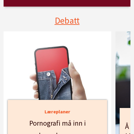
Debatt
Læreplaner
Pornografi må inn i
Å f