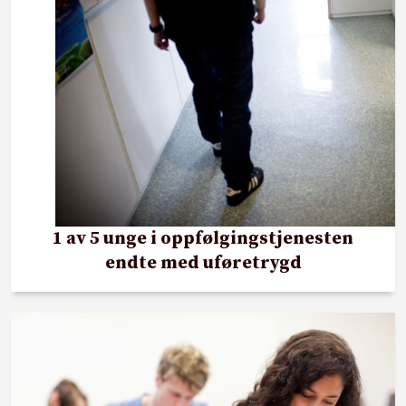
1 av 5 unge i oppfølgingstjenesten
endte med uføretrygd