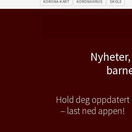
KORONA-KART
KORONAVIRUS
SKOLE
Nyheter,
barne
Hold deg oppdatert
– last ned appen!