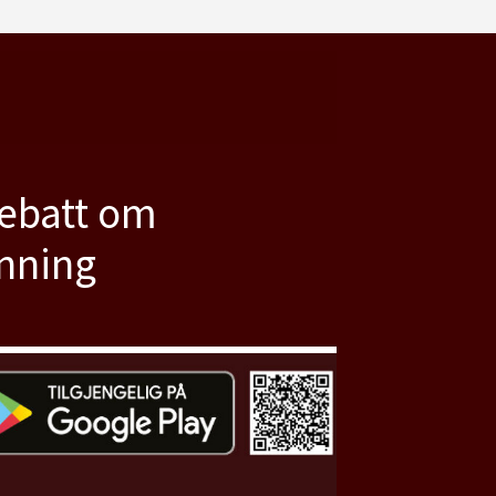
debatt om
anning