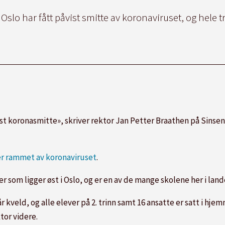
 Oslo har fått påvist smitte av koronaviruset, og hele t
vist koronasmitte», skriver rektor Jan Petter Braathen på Sinse
er rammet av koronaviruset
.
r som ligger øst i Oslo, og er en av de mange skolene her i lan
 kveld, og alle elever på 2. trinn samt 16 ansatte er satt i hje
tor videre.