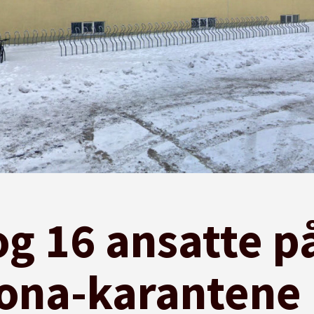
og 16 ansatte p
rona-karantene