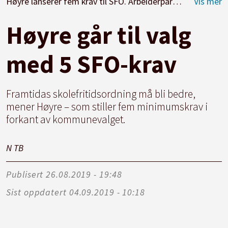
Høyre lanserer fem krav til SFO. Arbeiderpartiet kaller det tafatt og generelt. Foto: Paal Svendsen
Høyre går til valg
med 5 SFO-krav
Framtidas skolefritidsordning må bli bedre,
mener Høyre – som stiller fem minimumskrav i
forkant av kommunevalget.
N T
B
Publisert
26.08.2019 - 19:48
Sist oppdatert
04.09.2019 - 10:18