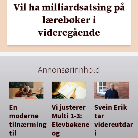
Vil ha milliardsatsing på
lærebøker i
videregående
Annonsørinnhold
En
Vi justerer
Svein Erik
moderne
Multi 1-3:
tar
tilnærming
Elevbøkene
videreutdan
til
og
i