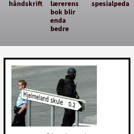
håndskrift
lærerens
spesialpedag
bok blir
enda
bedre