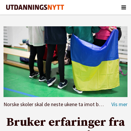
Norske skoler skal de neste ukene ta imot barn og unge som har flyktet fra krigen i Ukraina.
Bruker erfaringer fra