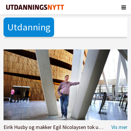
Utdanning
Eirik Husby og makker Egil Nicolaysen tok ut 5,8 millioner kroner i lønn og utbytte fra selskapet Borg barnehager. – Jeg mener det vi tar ut i godtgjørelse er godt innenfor rimelighetens grenser for et så stort selskap, sier Husby, her i Opera-foajeen i Bjørvika i Oslo: Foto Hans Skjong