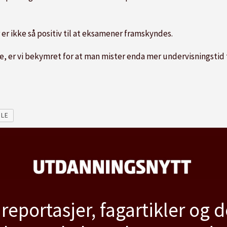
er ikke så positiv til at eksamener framskyndes.
e, er vi bekymret for at man mister enda mer undervisningstid t
LE
 reportasjer, fagartikler og 