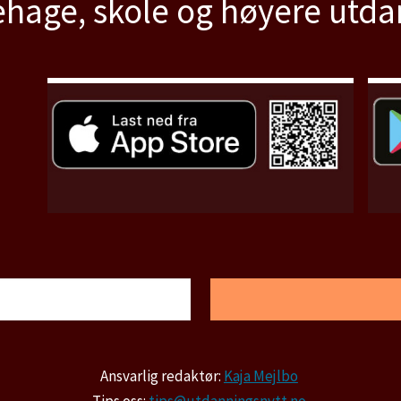
hage, skole og høyere utd
Ansvarlig redaktør:
Kaja Mejlbo
Tips oss:
tips@utdanningsnytt.no