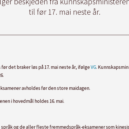
lger beskjeden fra kunnskapsministeren 
til før 17. mai neste år.
ør det braker løs på 17. mai neste år, ifølge
VG
. Kunnskapsmini
6.
eksamener avholdes før den store maidagen.
enen i hovedmål holdes 16. mai.
e språk og de aller fleste fremmedspråk-eksamener som kinesis