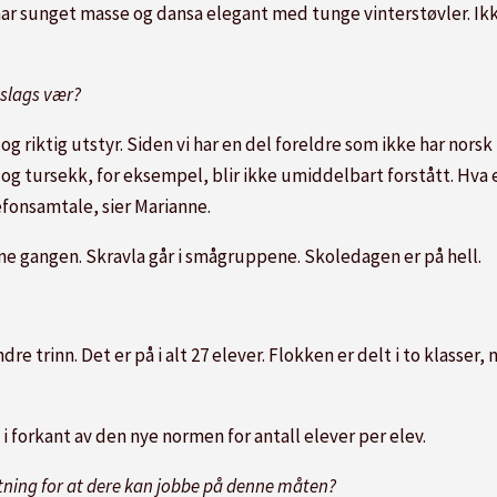
har sunget masse og dansa elegant med tunge vinterstøvler. Ik
 slags vær?
r og riktig utstyr. Siden vi har en del foreldre som ikke har no
og tursekk, for eksempel, blir ikke umiddelbart forstått. Hva e
fonsamtale, sier Marianne.
enne gangen. Skravla går i smågruppene. Skoledagen er på hell.
 trinn. Det er på i alt 27 elever. Flokken er delt i to klasser
 forkant av den nye normen for antall elever per elev.
tsetning for at dere kan jobbe på denne måten?