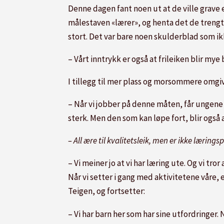
Denne dagen fant noen ut at de ville grave e
målestaven «lærer», og henta det de trengt
stort. Det var bare noen skulderblad som ikk
– Vårt inntrykk er også at frileiken blir my
I tillegg til mer plass og morsommere omgiv
– Når vi jobber på denne måten, får ungene v
sterk. Men den som kan løpe fort, blir også a
– All ære til kvalitetsleik, men er ikke læring
– Vi meiner jo at vi har læring ute. Og vi tror
Når vi setter i gang med aktivitetene våre, e
Teigen, og fortsetter:
– Vi har barn her som har sine utfordringer.