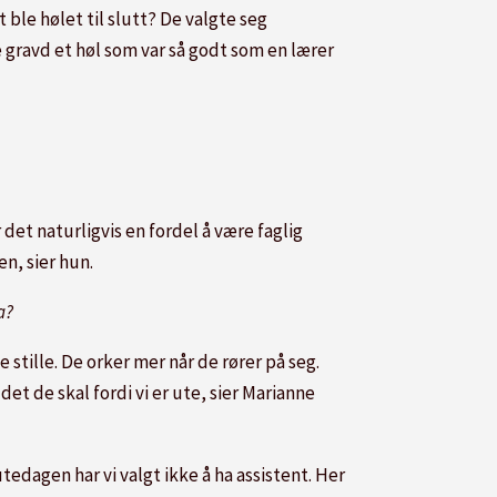
 ble hølet til slutt? De valgte seg
gravd et høl som var så godt som en lærer
 det naturligvis en fordel å være faglig
en, sier hun.
a?
te stille. De orker mer når de rører på seg.
det de skal fordi vi er ute, sier Marianne
tedagen har vi valgt ikke å ha assistent. Her