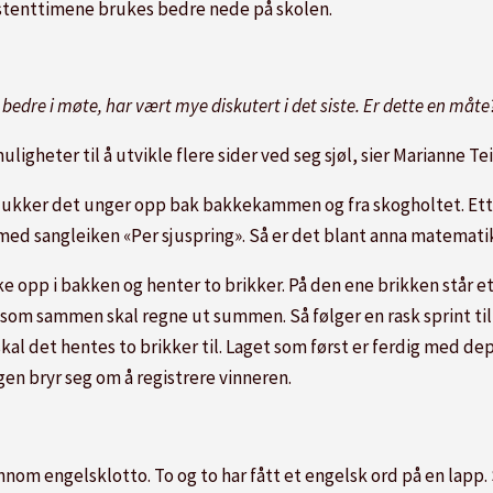
ssistenttimene brukes bedre nede på skolen.
edre i møte, har vært mye diskutert i det siste. Er dette en måte
uligheter til å utvikle flere sider ved seg sjøl, sier Marianne Te
 dukker det unger opp bak bakkekammen og fra skogholtet. Etter k
 med sangleiken «Per sjuspring». Så er det blant anna matemati
ke opp i bakken og henter to brikker. På den ene brikken står et 
t, som sammen skal regne ut summen. Så følger en rask sprint ti
kal det hentes to brikker til. Laget som først er ferdig med depo
gen bryr seg om å registrere vinneren.
nom engelsklotto. To og to har fått et engelsk ord på en lapp. 