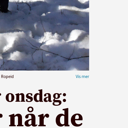
n Ropeid
r onsdag:
 når de