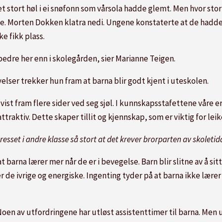
t stort høl i ei snøfonn som vårsola hadde glemt. Men hvor stort
e. Morten Dokken klatra nedi. Ungene konstaterte at de hadde 
e fikk plass.
e bedre her enn i skolegården, sier Marianne Teigen.
elser trekker hun fram at barna blir godt kjent i uteskolen.
ist fram flere sider ved seg sjøl. I kunnskapsstafettene våre er
ttraktiv. Dette skaper tillit og kjennskap, som er viktig for leik
spresset i andre klasse så stort at det krever brorparten av skoletid
 at barna lærer mer når de er i bevegelse. Barn blir slitne av å sit
r de ivrige og energiske. Ingenting tyder på at barna ikke lærer 
 Noen av utfordringene har utløst assistenttimer til barna. Men u