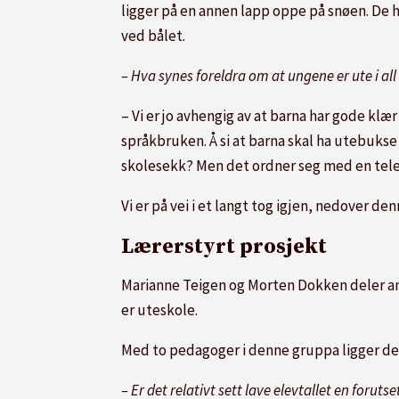
ligger på en annen lapp oppe på snøen. De 
ved bålet.
– Hva synes foreldra om at ungene er ute i all
– Vi er jo avhengig av at barna har gode klæ
språkbruken. Å si at barna skal ha utebukse 
skolesekk? Men det ordner seg med en tele
Vi er på vei i et langt tog igjen, nedover d
Lærerstyrt prosjekt
Marianne Teigen og Morten Dokken deler andre
er uteskole.
Med to pedagoger i denne gruppa ligger de i
– Er det relativt sett lave elevtallet en foru