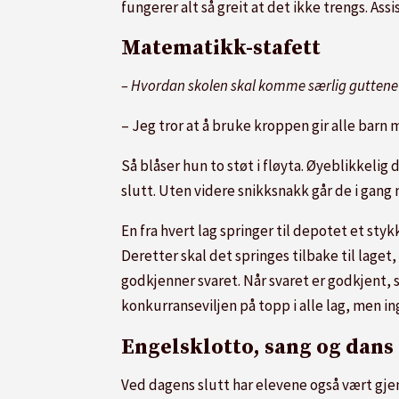
fungerer alt så greit at det ikke trengs. A
Matematikk-stafett
– Hvordan skolen skal komme særlig guttene b
– Jeg tror at å bruke kroppen gir alle barn m
Så blåser hun to støt i fløyta. Øyeblikkelig
slutt. Uten videre snikksnakk går de i gang
En fra hvert lag springer til depotet et styk
Deretter skal det springes tilbake til lage
godkjenner svaret. Når svaret er godkjent, s
konkurranseviljen på topp i alle lag, men in
Engelsklotto, sang og dans
Ved dagens slutt har elevene også vært gjen