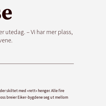
se
r utedag. – Vi har mer plass,
vene.
der skiltet med «rett» henger. Alle fire
 oss breier Eiker-bygdene seg ut mellom