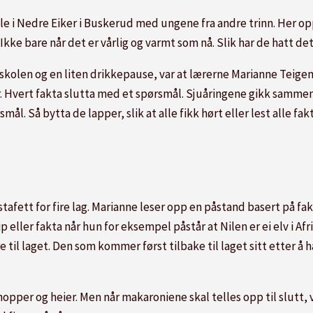
ole i Nedre Eiker i Buskerud med ungene fra andre trinn. Her o
Ikke bare når det er vårlig og varmt som nå. Slik har de hatt det 
 skolen og en liten drikkepause, var at lærerne Marianne Teig
 Hvert fakta slutta med et spørsmål. Sjuåringene gikk sammen 
ål. Så bytta de lapper, slik at alle fikk hørt eller lest alle fak
tafett for fire lag. Marianne leser opp en påstand basert på fak
ller fakta når hun for eksempel påstår at Nilen er ei elv i Afrika
til laget. Den som kommer først tilbake til laget sitt etter å ha
hopper og heier. Men når makaroniene skal telles opp til slutt, vi