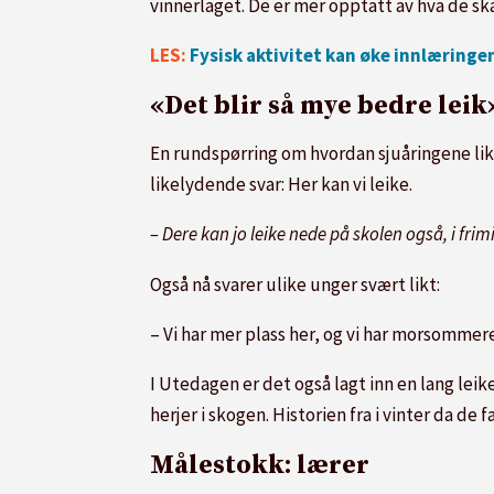
vinnerlaget. De er mer opptatt av hva de ska
LES:
Fysisk aktivitet kan øke innlæringe
«Det blir så mye bedre leik
En rundspørring om hvordan sjuåringene like
likelydende svar: Her kan vi leike.
– Dere kan jo leike nede på skolen også, i frim
Også nå svarer ulike unger svært likt:
– Vi har mer plass her, og vi har morsommere
I Utedagen er det også lagt inn en lang leik
herjer i skogen. Historien fra i vinter da de 
Målestokk: lærer