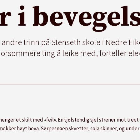
r i bevegel
 andre trinn på Stenseth skole i Nedre Eike
orsommere ting å leike med, forteller ele
henger et skilt med «feil». En sjølstendig sjel strener mot treet 
mekker høyt heva. Sørpesnøen skvetter, sola skinner, og under