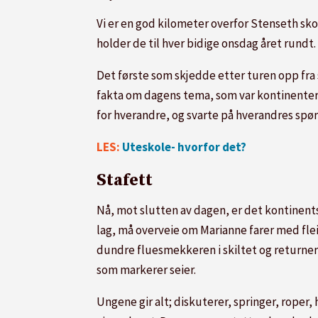
Vi er en god kilometer overfor Stenseth sk
holder de til hver bidige onsdag året rundt. 
Det første som skjedde etter turen opp fra
fakta om dagens tema, som var kontinenter.
for hverandre, og svarte på hverandres spørsm
LES:
Uteskole- hvorfor det?
Stafett
Nå, mot slutten av dagen, er det kontinents
lag, må overveie om Marianne farer med fleip e
dundre fluesmekkeren i skiltet og returnere 
som markerer seier.
Ungene gir alt; diskuterer, springer, roper, 