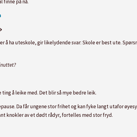
l finne på nå.
n
»
r å ha uteskole, gir likelydende svar: Skole er best ute. Spørs
inuttet?
 ting å leike med. Det blir så mye bedre leik.
epause. Da får ungene stor frihet og kan fyke langt utafor øyesy
fant knokler av et dødt rådyr, fortelles med stor fryd.