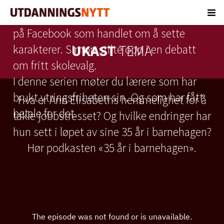
Dokumentar:
I 2014 la Silje la ut et dikt
på Facebook som handlet om å sette
UKAST
TEMA
karakterer. Simon stilte opp i en debatt
om fritt skolevalg.
I denne serien møter du lærere som har
brukt ytringsfriheten sin. Og som har fått
Hva er Ann Elisabeths hemmelighet for å
betale for det.
takle jobbstresset? Og hvilke endringer har
hun sett i løpet av sine 35 år i barnehagen?
Hør podkasten «35 år i barnehagen».