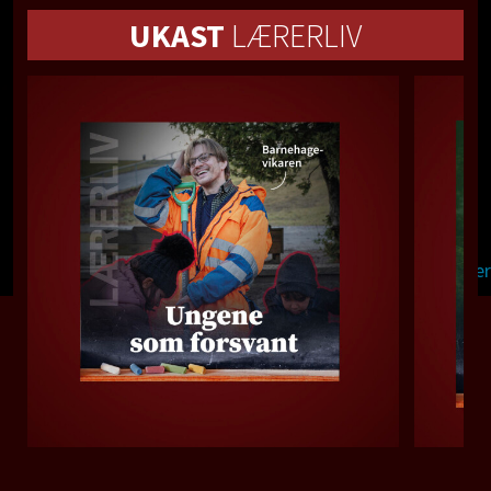
UKAST
LÆRERLIV