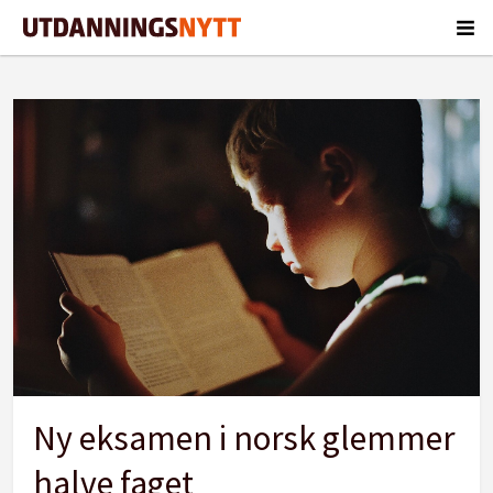
Tag:
tor
egil
furevikstrand
Ny eksamen i norsk glemmer
halve faget