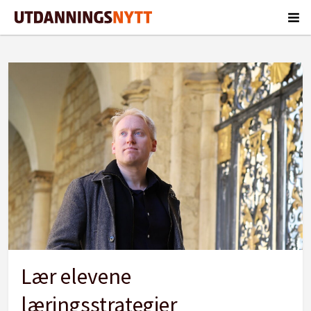
Tag:
studere
Lær elevene
læringsstrategier