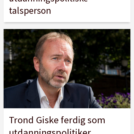
talsperson
Trond Giske ferdig som
utdanningspolitiker