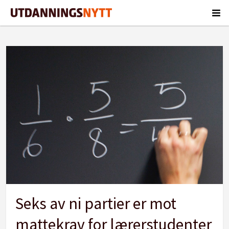
Tag:
stortingsvalget
2017
Seks av ni partier er mot
mattekrav for lærerstudenter