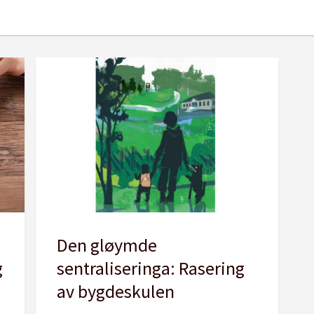
Den gløymde
g
sentraliseringa: Rasering
av bygdeskulen