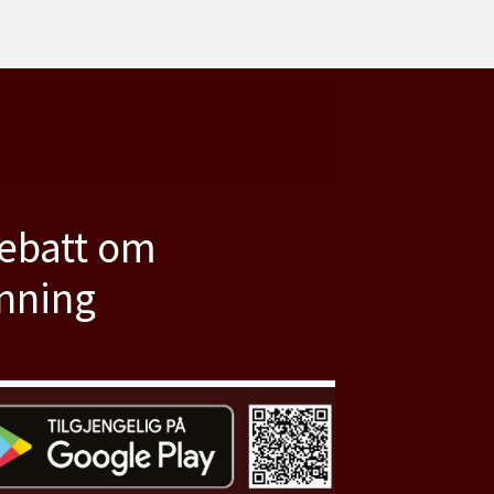
debatt om
anning