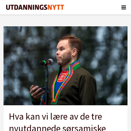
Tag:
sørsamisk
Hva kan vi lære av de tre
nyutdannede sørsamiske