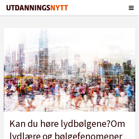
Tag:
lydlære
Kan du høre lydbølgene?Om
lydlære og bølgefenomener