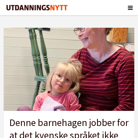
Tag:
kvensk
språk
Denne barnehagen jobber for
at det kvenske språket ikke