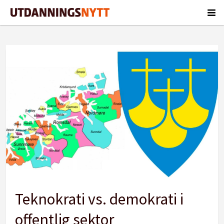
Tag:
ina
enoksen
Teknokrati vs. demokrati i
offentlig sektor