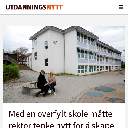
Tag:
hjernevennlig
skole
Med en overfylt skole måtte
rektor tenke nytt for å skape