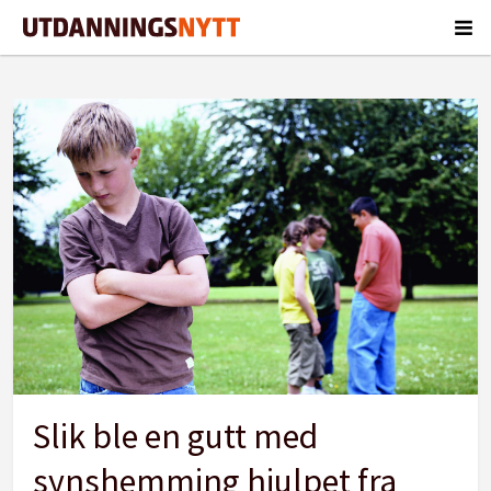
Tag:
annerledeshet
Slik ble en gutt med
synshemming hjulpet fra