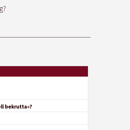
g?
ll bekrutta»?