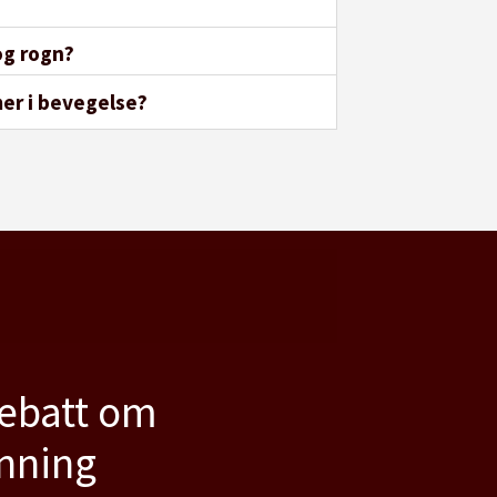
og rogn?
mer i bevegelse?
debatt om
anning