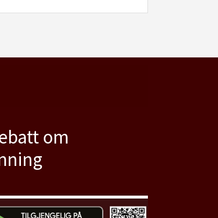
debatt om
anning