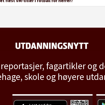
t flest VM-titler i fotball for herrer?
 reportasjer, fagartikler og 
hage, skole og høyere utd