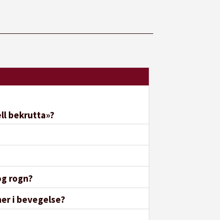
ll bekrutta»?
og rogn?
mer i bevegelse?