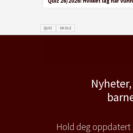
Quiz 26/2026: Hvilket lag har vunne
QUIZ
SKOLE
Nyheter,
barne
Hold deg oppdatert