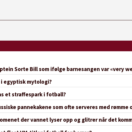
aptein Sorte Bill som ifølge barnesangen var «very we
 i egyptisk mytologi?
s et straffespark i fotball?
 russiske pannekakene som ofte serveres med rømme 
omenet der vannet lyser opp og glitrer når det kom