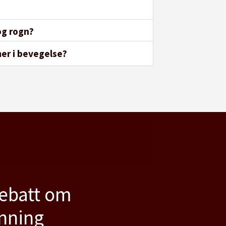
og rogn?
mer i bevegelse?
debatt om
anning