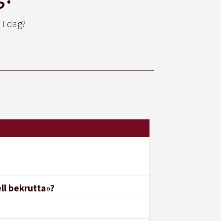
 i dag?
ll bekrutta»?