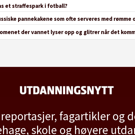
s et straffespark i fotball?
 russiske pannekakene som ofte serveres med rømme 
omenet der vannet lyser opp og glitrer når det kom
 reportasjer, fagartikler og 
hage, skole og høyere utd