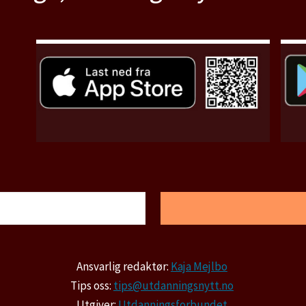
Ansvarlig redaktør:
Kaja Mejlbo
Tips oss:
tips@utdanningsnytt.no
Utgiver:
Utdanningsforbundet