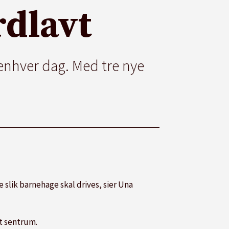
rdlavt
nhver dag. Med tre nye
e slik barnehage skal drives, sier Una
t sentrum.