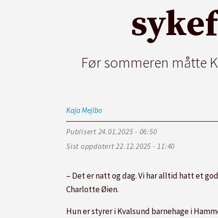
sykef
Før sommeren måtte Kv
Kaja
Mejlbo
Publisert
24.01.2025 - 06:50
Sist oppdatert
22.12.2025 - 11:40
– Det er natt og dag. Vi har alltid hatt et 
Charlotte Øien.
Hun er styrer i Kvalsund barnehage i Hamm