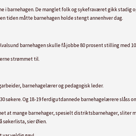
ene i barnehagen. De manglet folk og sykefraværet gikk stadig op
en tiden måtte barnehagen holde stengt annenhver dag.
Kvalsund barnehagen skulle få jobbe 80 prosent stilling med 1
kerne strømmet til.
fagarbeider, barnehagelærer og pedagogisk leder.
t 30 søkere. Og 18-19 ferdigutdannede barnehagelærere slåss om
het at mange barnehager, spesielt distriktsbarnehager, sliter m
 søkerlista, sier Øien.
 var veldig gøy!