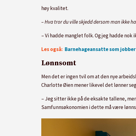
høy kvalitet.
– Hva tror du ville skjedd dersom man ikke h
– Vi hadde manglet folk. Og jeg hadde nok ikk
Les også:
Barnehageansatte som jobber 3
Lønnsomt
Men det er ingen tvil om at den nye arbeid
Charlotte Øien mener likevel det lønner se
– Jeg sitter ikke på de eksakte tallene, men
Samfunnsøkonomien i dette må være lønns