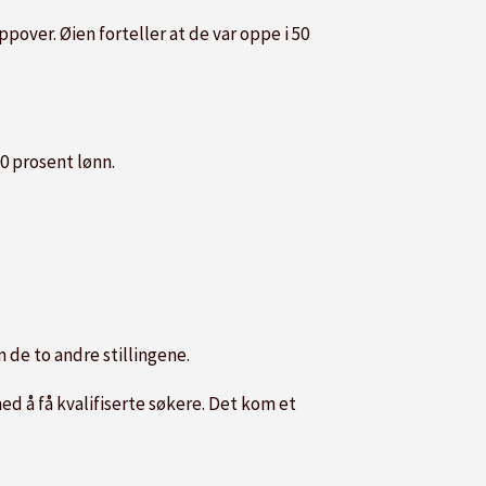
pover. Øien forteller at de var oppe i 50
00 prosent lønn.
 de to andre stillingene.
ed å få kvalifiserte søkere. Det kom et