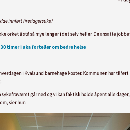
adde innført firedagersuke?
e orket å stå så mye lenger i det selv heller. De ansatte jobbet 
0 timer i uka forteller om bedre helse
shverdagen i Kvalsund barnehage koster. Kommunen har tilført 
g.
 sykefraværet går ned og vi kan faktisk holde åpent alle dager, s
om, sier hun.