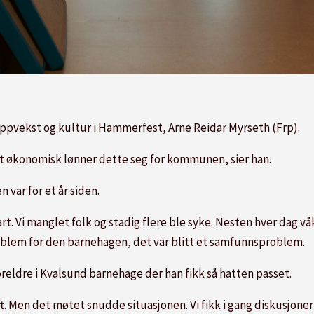
oppvekst og kultur i Hammerfest, Arne Reidar Myrseth (Frp).
ent økonomisk lønner dette seg for kommunen, sier han.
var for et år siden.
svart. Vi manglet folk og stadig flere ble syke. Nesten hver dag 
problem for den barnehagen, det var blitt et samfunnsproblem.
reldre i Kvalsund barnehage der han fikk så hatten passet.
jeft. Men det møtet snudde situasjonen. Vi fikk i gang diskusjon