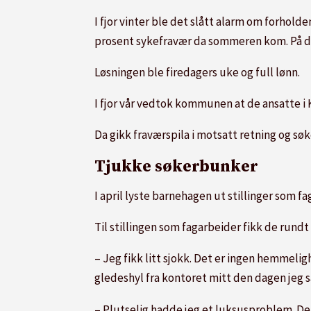
I fjor vinter ble det slått alarm om forhold
prosent sykefravær da sommeren kom. På d
Løsningen ble firedagers uke og full lønn.
I fjor vår vedtok kommunen at de ansatte i 
Da gikk fraværspila i motsatt retning og sø
Tjukke søkerbunker
I april lyste barnehagen ut stillinger som 
Til stillingen som fagarbeider fikk de rund
– Jeg fikk litt sjokk. Det er ingen hemmelig
gledeshyl fra kontoret mitt den dagen jeg så
– Plutselig hadde jeg et luksusproblem. Det