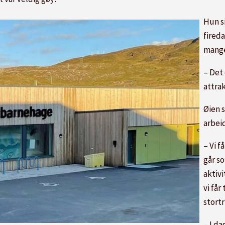
Hun si
fired
mange
– Det
attrak
Øien s
arbei
– Vi f
går s
aktiv
vi får
stortr
– I d