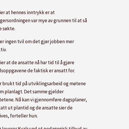
er at hennes inntrykk er at
agersordningen var mye av grunnen til at så
 søkte.
 er ingen tvil om det gjør jobben mer
tiv.
ier at de ansatte nå har tid til å gjøre
dsoppgavene de faktisk er ansatt for.
år brukt tid på utviklingsarbeid og møtene
om planlagt. Det samme gjelder
itetene. Nå kan vi gjennomføre dagsplaner,
 tatt ut plantid og de ansatte sier de
ives, forteller hun.
ag leverer Kvalsund et pedagogisk tilbud av