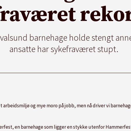
raværet reko
alsund barnehage holde stengt anne
ansatte har sykefraværet stupt.
godt arbeidsmiljø og mye moro på jobb, men nå driver vi barnehag
erfest, en barnehage som ligger en stykke utenfor Hammerfes